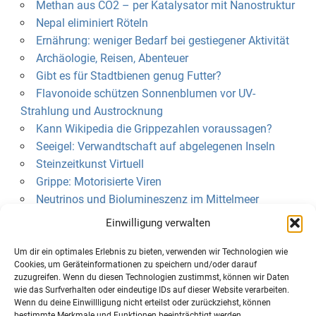
Methan aus CO2 – per Katalysator mit Nanostruktur
Nepal eliminiert Röteln
Ernährung: weniger Bedarf bei gestiegener Aktivität
Archäologie, Reisen, Abenteuer
Gibt es für Stadtbienen genug Futter?
Flavonoide schützen Sonnenblumen vor UV-
Strahlung und Austrocknung
Kann Wikipedia die Grippezahlen voraussagen?
Seeigel: Verwandtschaft auf abgelegenen Inseln
Steinzeitkunst Virtuell
Grippe: Motorisierte Viren
Neutrinos und Biolumineszenz im Mittelmeer
Einwilligung verwalten
KLEINGEDRUCKTES
Um dir ein optimales Erlebnis zu bieten, verwenden wir Technologien wie
Cookies, um Geräteinformationen zu speichern und/oder darauf
Über uns
zuzugreifen. Wenn du diesen Technologien zustimmst, können wir Daten
Datenschutzerklärung
wie das Surfverhalten oder eindeutige IDs auf dieser Website verarbeiten.
Cookie-Richtlinie (EU)
Wenn du deine Einwillligung nicht erteilst oder zurückziehst, können
bestimmte Merkmale und Funktionen beeinträchtigt werden.