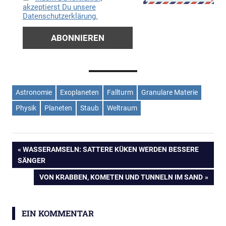
akzeptierst Du unsere
Datenschutzerklärung.
Astronomie
Exoplaneten
Fallturm
Granulare Materie
Physik
Planeten
Staub
Weltraum
Beitragsnavigation
VORHERIGER
WASSERAMSELN: SATTERE KÜKEN WERDEN BESSERE
BEITRAG:
SÄNGER
NÄCHSTER
VON KRABBEN, KOMETEN UND TUNNELN IM SAND
BEITRAG:
EIN KOMMENTAR