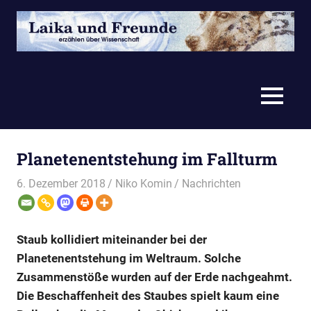
Zum
Inhalt
springen
erzählen
Laika
über
Wissenschaft
und
MENÜ
Freunde
Planetenentstehung im Fallturm
6. Dezember 2018
Niko Komin
Nachrichten
Staub kollidiert miteinander bei der
Planetenentstehung im Weltraum. Solche
Zusammenstöße wurden auf der Erde nachgeahmt.
Die Beschaffenheit des Staubes spielt kaum eine