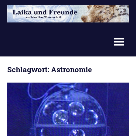
Zum
Inhalt
springen
erzählen
Laika
über
Wissenschaft
und
MENÜ
Freunde
Schlagwort:
Astronomie