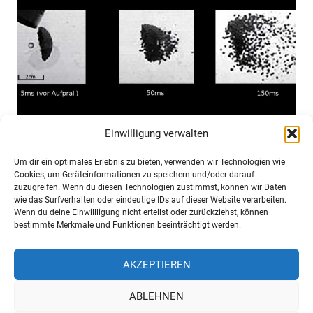
Einwilligung verwalten
Planetenentstehung im Fallturm
Um dir ein optimales Erlebnis zu bieten, verwenden wir Technologien wie
Cookies, um Geräteinformationen zu speichern und/oder darauf
6. Dezember 2018
Niko Komin
Nachrichten
zuzugreifen. Wenn du diesen Technologien zustimmst, können wir Daten
wie das Surfverhalten oder eindeutige IDs auf dieser Website verarbeiten.
Staubkollisionen, wie sie bei der Planetenentstehung im
Wenn du deine Einwillligung nicht erteilst oder zurückziehst, können
bestimmte Merkmale und Funktionen beeinträchtigt werden.
Weltraum geschehen, wurden auf der Erde nachgeahmt.
Die Beschaffenheit des Staubes spielt kaum eine Rolle,
AKZEPTIEREN
aber die Masse der Objekte und ihre Geschwindigkeit.
ABLEHNEN
>>>