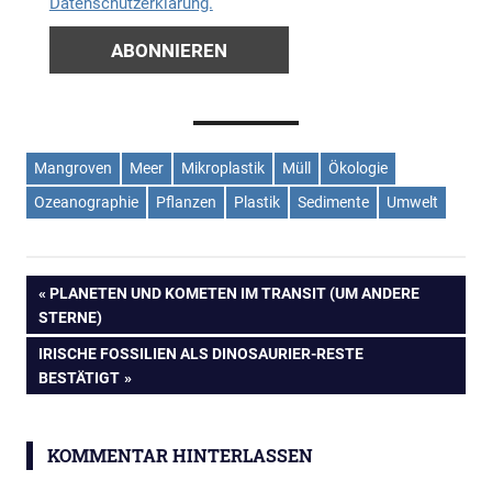
Datenschutzerklärung.
Mangroven
Meer
Mikroplastik
Müll
Ökologie
Ozeanographie
Pflanzen
Plastik
Sedimente
Umwelt
Beitragsnavigation
VORHERIGER
PLANETEN UND KOMETEN IM TRANSIT (UM ANDERE
BEITRAG:
STERNE)
NÄCHSTER
IRISCHE FOSSILIEN ALS DINOSAURIER-RESTE
BEITRAG:
BESTÄTIGT
KOMMENTAR HINTERLASSEN