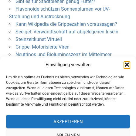
Gibt es für Stadtbienen genug Futter?
Flavonoide schützen Sonnenblumen vor UV-
Strahlung und Austrocknung
Kann Wikipedia die Grippezahlen voraussagen?
Seeigel: Verwandtschaft auf abgelegenen Inseln
Steinzeitkunst Virtuell
Grippe: Motorisierte Viren
Neutrinos und Biolumineszenz im Mittelmeer
Einwilligung verwalten
KLEINGEDRUCKTES
Um dir ein optimales Erlebnis zu bieten, verwenden wir Technologien wie
Über uns
Cookies, um Geräteinformationen zu speichern und/oder darauf
zuzugreifen. Wenn du diesen Technologien zustimmst, können wir Daten
Datenschutzerklärung
wie das Surfverhalten oder eindeutige IDs auf dieser Website verarbeiten.
Cookie-Richtlinie (EU)
Wenn du deine Einwillligung nicht erteilst oder zurückziehst, können
bestimmte Merkmale und Funktionen beeinträchtigt werden.
AKZEPTIEREN
Mastodon
RSS-Feed
ABLEHNEN