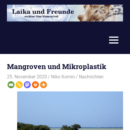
Zum
Inhalt
springen
erzählen
Laika
über
Wissenschaft
und
MENÜ
Freunde
Mangroven und Mikroplastik
25. November 2020
Niko Komin
Nachrichten