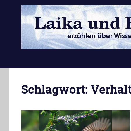
Zum
Inhalt
springen
erzählen
über
Wissenschaft
Schlagwort:
Verhal