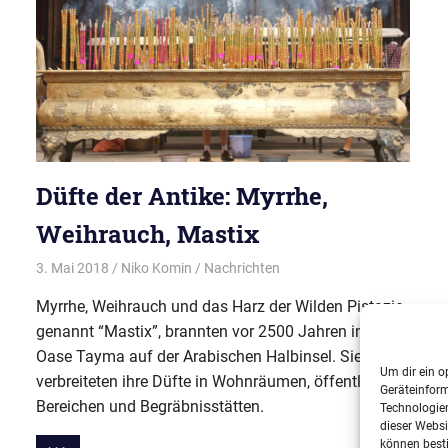
Düfte der Antike: Myrrhe,
Weihrauch, Mastix
3. Mai 2018
Niko Komin
Nachrichten
Myrrhe, Weihrauch und das Harz der Wilden Pistazie,
genannt “Mastix”, brannten vor 2500 Jahren in der
Oase Tayma auf der Arabischen Halbinsel. Sie
Um dir ein o
verbreiteten ihre Düfte in Wohnräumen, öffentlichen
Geräteinfor
Bereichen und Begräbnisstätten.
Technologien
dieser Websi
können best