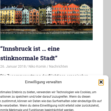
“Innsbruck ist … eine
stinknormale Stadt”
26. Januar 2018
Niko Komin
Nachrichten
Die Zusammensetzung der flüchtigen organischen
Verbindungen (VOC) in der Luft von Innsbruck
Einwilligung verwalten
gleicht zum großen Teil der von London, Manchester,
ptimales Erlebnis zu bieten, verwenden wir Technologien wie Cookies, um
Helsinki und Mexico City.
mationen zu speichern und/oder darauf zuzugreifen. Wenn du diesen
 zustimmst, können wir Daten wie das Surfverhalten oder eindeutige IDs auf
>>>
te verarbeiten. Wenn du deine Einwillligung nicht erteilst oder zurückziehst,
immte Merkmale und Funktionen beeinträchtigt werden.