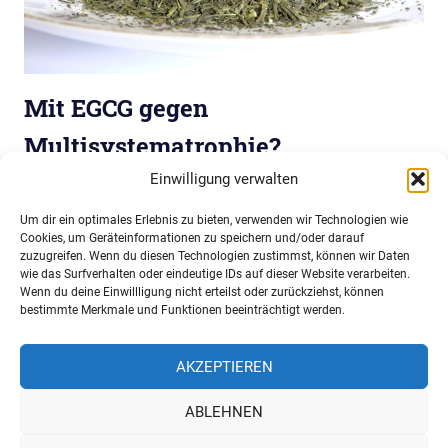
Mit EGCG gegen
Multisystematrophie?
Einwilligung verwalten
7. August 2019
Niko Komin
Nachrichten
Grüner Tee, insbesondere der Inhaltsstoff EGCG, gilt
Um dir ein optimales Erlebnis zu bieten, verwenden wir Technologien wie
Cookies, um Geräteinformationen zu speichern und/oder darauf
vielen als Wundermittel für ein gesundes und langes
zuzugreifen. Wenn du diesen Technologien zustimmst, können wir Daten
Leben. Leider verlangsamt EGCG nicht den
wie das Surfverhalten oder eindeutige IDs auf dieser Website verarbeiten.
Krankheitsverlauf der Multisystematrophie (MSA).
Wenn du deine Einwillligung nicht erteilst oder zurückziehst, können
bestimmte Merkmale und Funktionen beeinträchtigt werden.
Veränderungen im Hirn deuten trotzdem auf eine
Wirksamkeit, vielleicht führt es einmal zu einer
AKZEPTIEREN
funktionierenden
ABLEHNEN
>>>