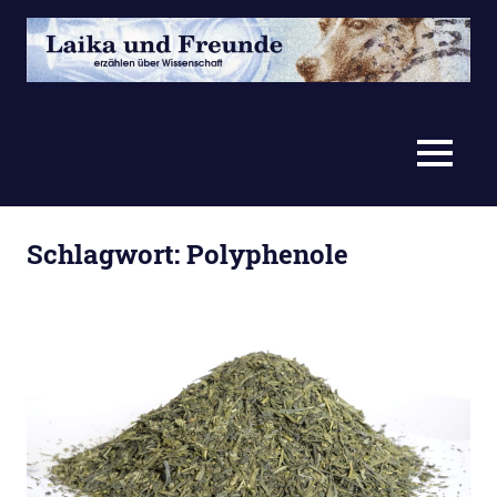
Zum
Inhalt
springen
erzählen
Laika
über
Wissenschaft
und
MENÜ
Freunde
Schlagwort:
Polyphenole