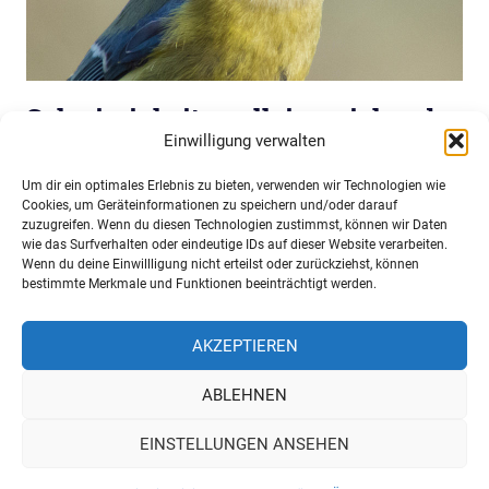
Schwierigkeiten alleinerziehender
Einwilligung verwalten
Blaumeisen
Um dir ein optimales Erlebnis zu bieten, verwenden wir Technologien wie
15. Juni 2018
Niko Komin
Nachrichten
Cookies, um Geräteinformationen zu speichern und/oder darauf
zuzugreifen. Wenn du diesen Technologien zustimmst, können wir Daten
Wenn alle Küken im Gelege von Blaumeisen vor dem
wie das Surfverhalten oder eindeutige IDs auf dieser Website verarbeiten.
Verlassen des Nestes sterben, liegt das in der Regel am
Wenn du deine Einwillligung nicht erteilst oder zurückziehst, können
bestimmte Merkmale und Funktionen beeinträchtigt werden.
plötzlichen Tod eines Elternteils und nicht an
Kinderkrankheiten oder an elterlichem Desinteresse. Der
AKZEPTIEREN
andere Elternteil erhöht in diesem Fall die
ABLEHNEN
>>>
EINSTELLUNGEN ANSEHEN
WordPress-Theme: Gridbox von ThemeZee.