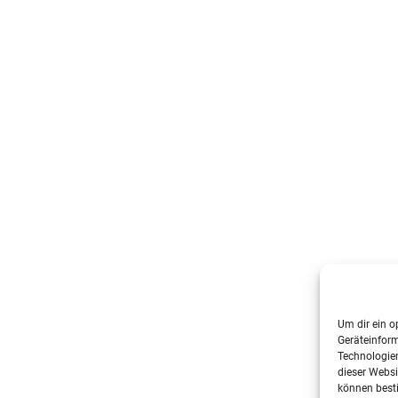
Um dir ein o
Geräteinfor
Technologien
dieser Websi
können best