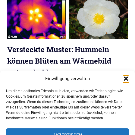
Versteckte Muster: Hummeln
können Blüten am Wärmebild
unterscheiden
Einwilligung verwalten
7. Januar 2018
Niko Komin
Nachrichten
Um dir ein optimales Erlebnis zu bieten, verwenden wir Technologien wie
Hummeln und andere Bienenarten erkennen geringe
Cookies, um Geräteinformationen zu speichern und/oder darauf
Temperaturunterschiede. Blumen nutzen diese, um sich
zuzugreifen. Wenn du diesen Technologien zustimmst, können wir Daten
wie das Surfverhalten oder eindeutige IDs auf dieser Website verarbeiten.
besser erkennen zu geben. Hummeln können die Muster
Wenn du deine Einwillligung nicht erteilst oder zurückziehst, können
erlernen, um die beste Ernte einzufahren.
bestimmte Merkmale und Funktionen beeinträchtigt werden.
>>>